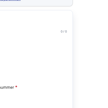
0 / 0
nummer
*