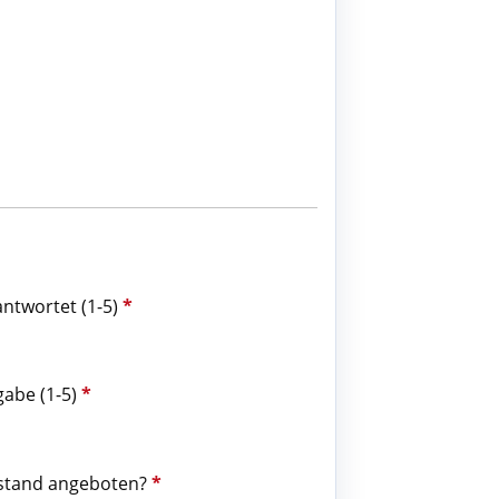
antwortet (1-5)
*
gabe (1-5)
*
ustand angeboten?
*