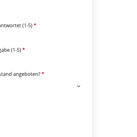
antwortet (1-5)
*
gabe (1-5)
*
ustand angeboten?
*