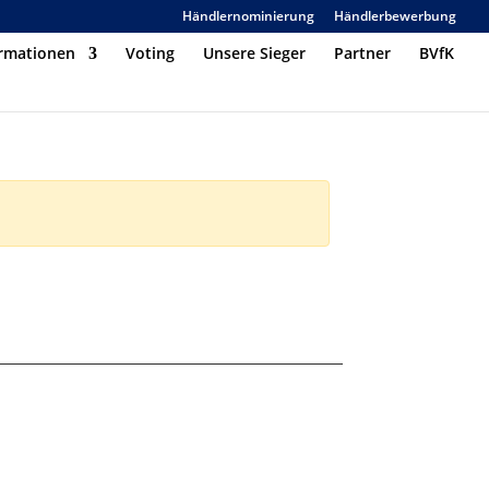
Händlernominierung
Händlerbewerbung
ormationen
Voting
Unsere Sieger
Partner
BVfK